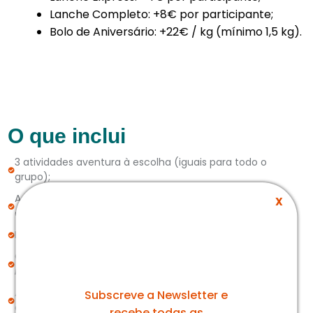
Lanche Completo: +8€ por participante;
Bolo de Aniversário: +22€ / kg (mínimo 1,5 kg).
O que inclui
3 atividades aventura à escolha (iguais para todo o
grupo);
Acompanhamento por monitores experientes e
X
credenciados;
Prenda para aniversariante e lembrança convidados;
Convites digitais
[Convite impresso + 0,50€/Unidade] -
A nossa newsletter
necessário solicitar o convite no momento da reserva;
Até 10 adultos no espaço de lanche das festas de
Subscreve a Newsletter e
aniversário;
recebe todas as