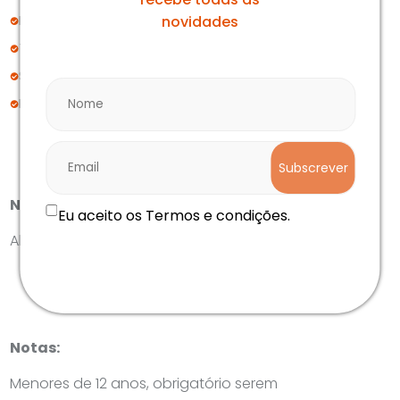
Espaço exclusivo para lanche e cantar os parabéns;
novidades
Todo o material específico para as atividades;
Seguro de acidentes pessoais e de responsabilidade civil;
IVA à taxa legal.
Subscrever
Não inclui:
Eu aceito os Termos e condições.
Alimentação [Comidas e Bebidas]
Notas:
Menores de 12 anos, obrigatório serem