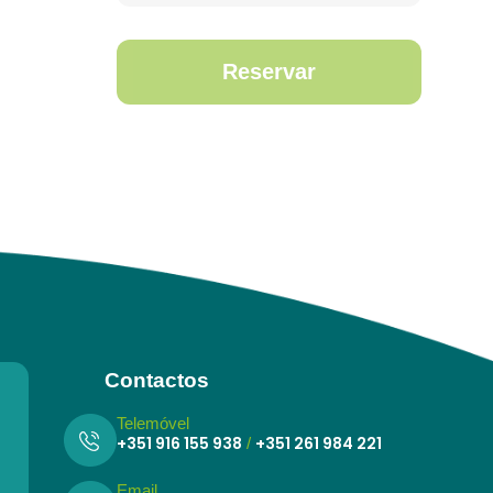
Reservar
Contactos
Telemóvel
+351 916 155 938
+351 261 984 221
/
Email