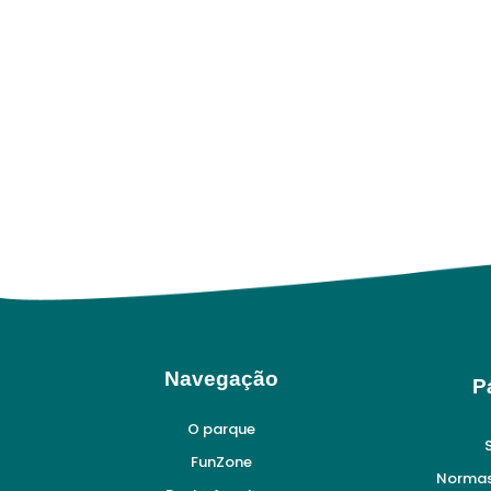
Navegação
P
O parque
FunZone
Normas 