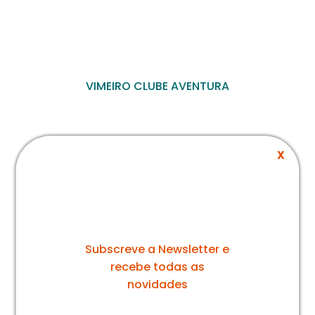
VIMEIRO CLUBE AVENTURA
Conselhos
X
Pronto para a diversão? Vem desfrutar do nosso
parque ao máximo!
Partilhamos contigo alguns conselhos.
A nossa newsletter
Subscreve a Newsletter e
recebe todas as
novidades