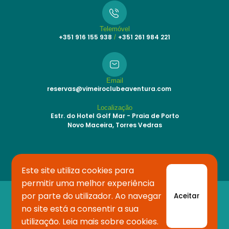
Telemóvel
+351 916 155 938
+351 261 984 221
/
Email
reservas@vimeiroclubeaventura.com
Localização
Estr. do Hotel Golf Mar - Praia de Porto
Novo Maceira, Torres Vedras
Este site utiliza cookies para
permitir uma melhor experiência
por parte do utilizador. Ao navegar
Aceitar
Copyright © 2024 devtech
Powered by Experience Sport com RNAAT 67/2007
no site está a consentir a sua
TERMOS E CONDIÇÕES
utilização.
Leia mais sobre cookies
.
LIVRO DE RECLAMAÇÕES