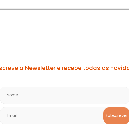
acks Aventura
go selvagem de Paintball. O paintball é um jogo de
Cada jogador encontra-se munido de um marcador
A nossa newsletter
las que contêm tinta solúvel e biodegradável.
screve a Newsletter e recebe todas as novid
cados;
Subscrever