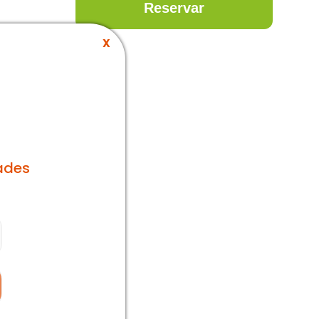
Reservar
X
ades