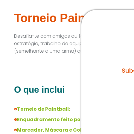
Torneio Paintball - P
Desafia-te com amigos ou familiares durante um jo
estratégia, trabalho de equipa e coordenação. 
(semelhante a uma arma) que dispara pequenas bo
Sub
O que inclui
Torneio de Paintball;
Enquadramento feito por instrutores qualifi
Marcador, Máscara e Colete;