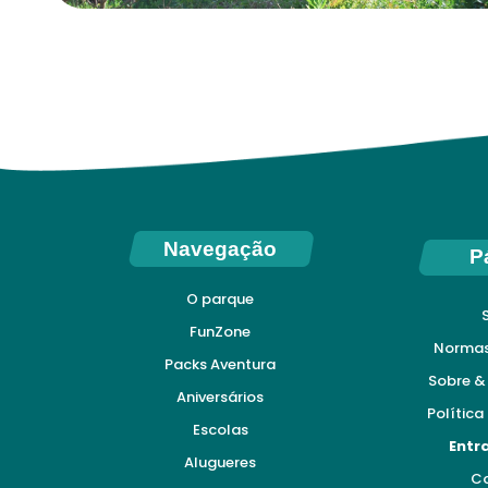
Navegação
P
O parque
FunZone
Normas 
Packs Aventura
Sobre &
Aniversários
Política
Escolas
Entr
Alugueres
C