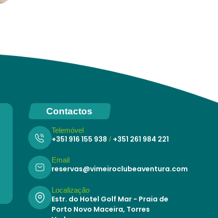
Contactos
Telemóvel
+351 916 155 938
+351 261 984 221
/
Email
reservas@vimeiroclubeaventura.com
Localização
Estr. do Hotel Golf Mar - Praia de
Porto Novo Maceira, Torres