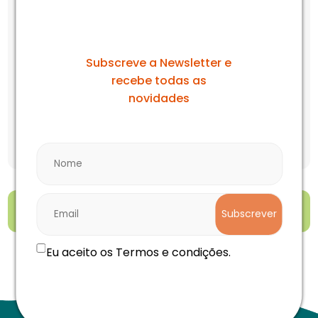
Bilhete Individual (+6 anos)
A nossa newsletter
22.00 EUR
Suplemento: Fun Zone (1 dia)
Subscreve a Newsletter e
7.00 EUR
recebe todas as
Suplemento: 3 descidas de Tuby + 10min de
novidades
Karts a Pedais
4.00 EUR
Preço total:
0.00 EUR
Reservar
Subscrever
Eu aceito os Termos e condições.