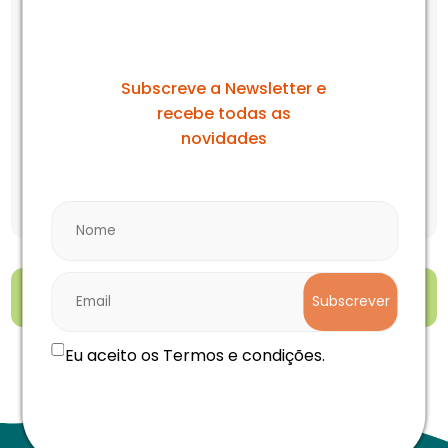
Bilhete Individual (+6 anos)
A nossa newsletter
24.00 EUR
Suplemento: 3 descidas de Tuby + 10min de
Subscreve a Newsletter e
Karts a Pedais
recebe todas as
4.00 EUR
novidades
Suplemento: Fun Zone (1 dia)
7.00 EUR
Preço total:
0.00 EUR
Reservar
Subscrever
Eu aceito os Termos e condições.