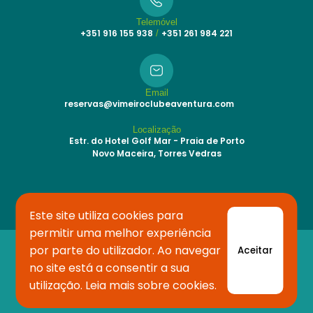
Telemóvel
+351 916 155 938
+351 261 984 221
/
Email
reservas@vimeiroclubeaventura.com
Localização
Estr. do Hotel Golf Mar - Praia de Porto
Novo Maceira, Torres Vedras
Este site utiliza cookies para
permitir uma melhor experiência
por parte do utilizador. Ao navegar
Aceitar
Copyright © 2024 devtech
Powered by Experience Sport com RNAAT 67/2007
no site está a consentir a sua
TERMOS E CONDIÇÕES
utilização.
Leia mais sobre cookies
.
LIVRO DE RECLAMAÇÕES