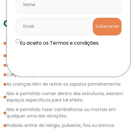
Cuidados a ter:
Subscrever
Levar bastante água, comida, protetor solar e chapéu de
Eu aceito os Termos e condições.
sol;
Utilizar roupa desportiva;
Obrigatórias meias antiderrapantes;
Calçado desportivo;
As crianças têm de retirar os sapatos primeiramente;
Não é permitido comer dentro das estruturas, existem
espaços específicos para tal efeito;
Não é permitido fazer cambalhotas ou mortais em
qualquer uma das atrações;
Proibido entrar de relógio, pulseiras, fios ou brincos.