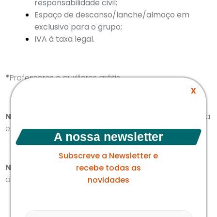
responsabilidade civil;
Espaço de descanso/lanche/almoço em
exclusivo para o grupo;
IVA à taxa legal.
*
Professores e auxiliares grátis.
X
Não inclui:
meias antiderrapantes (3€ por par), água
e alimentação.
A nossa newsletter
Subscreve a Newsletter e
Nota:
Menores de 12 anos, obrigatório serem
recebe todas as
acompanhados por 1 adulto.
novidades