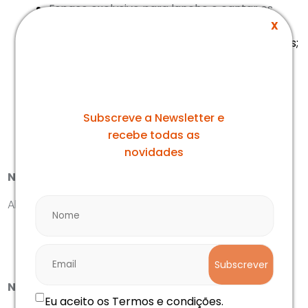
Espaço exclusivo para lanche e cantar os
parabéns;
X
Todo o material específico para as atividades;
Seguro de acidentes pessoais e de
responsabilidade civil;
A nossa newsletter
IVA à taxa legal.
Subscreve a Newsletter e
recebe todas as
novidades
Não inclui:
Alimentação [Comidas e Bebidas]
Subscrever
Notas:
Eu aceito os Termos e condições.